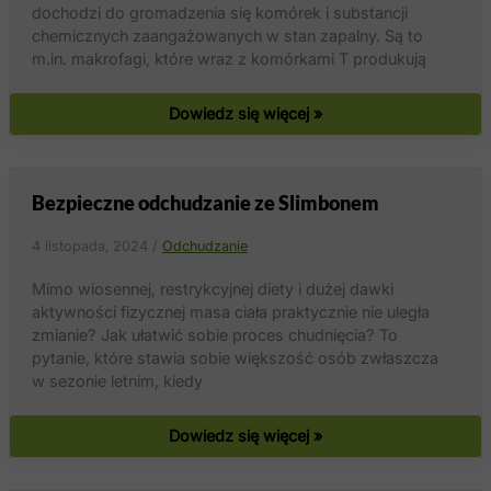
dochodzi do gromadzenia się komórek i substancji
chemicznych zaangażowanych w stan zapalny. Są to
m.in. makrofagi, które wraz z komórkami T produkują
Otyłość
Dowiedz się więcej »
inicjuje
stan
zapalny
Bezpieczne odchudzanie ze Slimbonem
4 listopada, 2024
/
Odchudzanie
Mimo wiosennej, restrykcyjnej diety i dużej dawki
aktywności fizycznej masa ciała praktycznie nie uległa
zmianie? Jak ułatwić sobie proces chudnięcia? To
pytanie, które stawia sobie większość osób zwłaszcza
w sezonie letnim, kiedy
Bezpieczne
Dowiedz się więcej »
odchudzanie
ze
Slimbonem