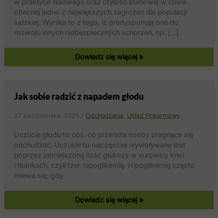
w praktyce Nadwaga oraz otyłość stanowią w chwili
obecnej jedno z największych zagrożeń dla populacji
ludzkiej. Wynika to z tego, iż predysponują one do
rozwoju innych niebezpiecznych schorzeń, np. […]
Rola
Dowiedz się więcej »
substancji
roślinnych
w procesie
odchudzania
Jak sobie radzić z napadem głodu
27 października, 2025
/
Odchudzanie
,
Układ Pokarmowy
Uczucie głodu to coś, co przeraża osoby pragnące się
odchudzać. Uczucie to najczęściej wywoływane jest
poprzez zmniejszoną ilość glukozy w surowicy krwi
i tkankach, czyli tzw. hipoglikemię. Hipoglikemię często
miewa się, gdy
Jak
Dowiedz się więcej »
sobie
radzić