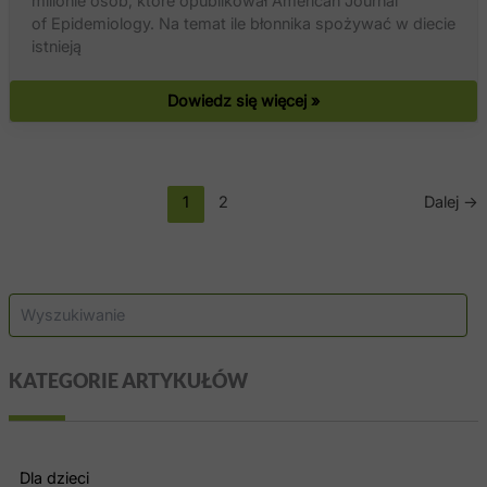
milionie osób, które opublikował American Journal
of Epidemiology. Na temat ile błonnika spożywać w diecie
istnieją
Błonnik
Dowiedz się więcej »
bezcenny
w zaparciach
i odchudzaniu
1
2
Dalej
→
S
z
u
k
KATEGORIE ARTYKUŁÓW
a
j
Dla dzieci