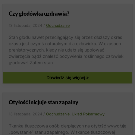
z napadem
głodu
Czy głodówka uzdrawia?
13 listopada, 2024
/
Odchudzanie
Stan głodu nawet przeciągający się przez dłuższy okres
czasu jest czymś naturalnym dla człowieka. W czasach
prehistorycznych, kiedy nie udało się upolować
zwierzęcia bądź znaleźć pożywienia roślinnego człowiek
głodował. Zatem stan
Czy
Dowiedz się więcej »
głodówka
uzdrawia?
Otyłość inicjuje stan zapalny
13 listopada, 2024
/
Odchudzanie
,
Układ Pokarmowy
Tkanka tłuszczowa osób cierpiących na otyłość wywołuje
„powstanie” stanu zapalnego. W tkance tłuszczowej