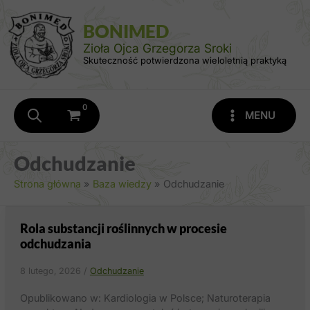
Przejdź
do
BONIMED
treści
Zioła Ojca Grzegorza Sroki
Skuteczność potwierdzona wieloletnią praktyką
MENU
Odchudzanie
Strona główna
Baza wiedzy
Odchudzanie
Rola substancji roślinnych w procesie
odchudzania
8 lutego, 2026
/
Odchudzanie
Opublikowano w: Kardiologia w Polsce; Naturoterapia