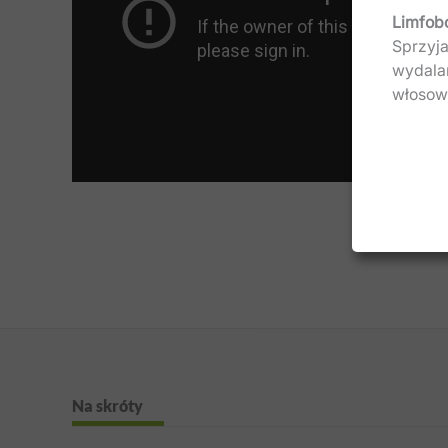
Limfob
Sprzyja
wydala
włosowa
Na skróty