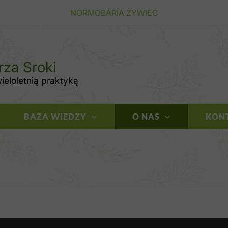
NORMOBARIA ŻYWIEC
rza Sroki
eloletnią praktyką
BAZA WIEDZY
O NAS
KON