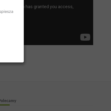
spiesza
Polecamy