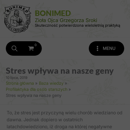
Przejdź
do
BONIMED
treści
Zioła Ojca Grzegorza Sroki
Skuteczność potwierdzona wieloletnią praktyką
MENU
Stres wpływa na nasze geny
10 lipca, 2019
Strona główna
Baza wiedzy
Profilaktyka dla osób starszych
Stres wpływa na nasze geny
To, że stres jest przyczyną wielu chorób wiedziano od
dawna. Jednak dopiero w ostatnich
latachdowiedziono, iż droga na której negatywne