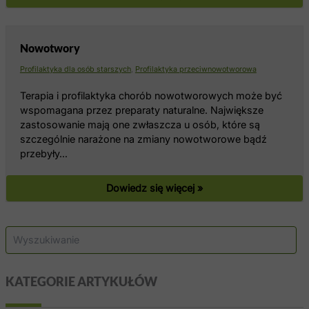
Nowotwory
Profilaktyka dla osób starszych
,
Profilaktyka przeciwnowotworowa
Terapia i profilaktyka chorób nowotworowych może być
wspomagana przez preparaty naturalne. Największe
zastosowanie mają one zwłaszcza u osób, które są
szczególnie narażone na zmiany nowotworowe bądź
przebyły…
Dowiedz się więcej »
S
z
u
k
KATEGORIE ARTYKUŁÓW
a
j