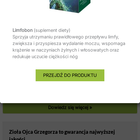
Polecamy również inne artykuły
Limfobon
(suplement diety)
Kupuj produkty ziołowe w sklepach zielarskich
Sprzyja utrzymaniu prawidłowego przepływu limfy,
zwiększa i przyspiesza wydalanie moczu, wspomaga
i aptekach!
krążenie w naczyniach żylnych i włosowatych oraz
Profilaktyka dla osób starszych
,
Zdrowie kobiety
redukuje uczucie ciężkości nóg
Zielarze pracujący w sklepach zielarskich, a także
farmaceuci w aptekach, to osoby, które są najlepiej
PRZEJDŹ DO PRODUKTU
przygotowane do sprzedaży naturalnych preparatów
ziołowych. Zarówno pierwsza, jak i druga grupa posiada
kwalifikacje…
Dowiedz się więcej »
Zioła Ojca Grzegorza to gwarancja najwyższej
jakości