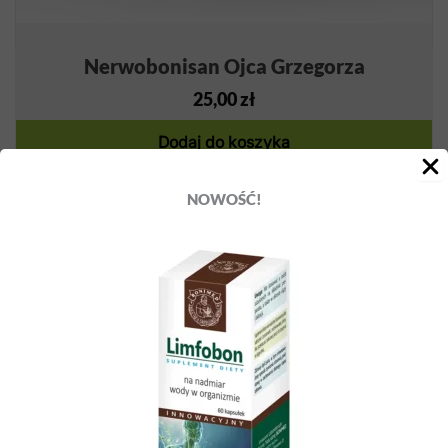
Nerwobonisan Ojca Grzegorza
25,00
zł
Dodaj do koszyka
NOWOŚĆ!
Udostępnij ten artykuł
WSTECZ
DALEJ