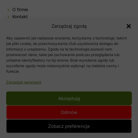
O firmie
Kontakt
Baza wiedzy
Zarządzaj zgodą
Sklep
Aby zapewnić jak najlepsze wrażenia, korzystamy z technologii, takich
Moje konto
jak pliki cookie, do przechowywania i/lub uzyskiwania dostępu do
informacji o urządzeniu. Zgoda na te technologie pozwoli nam
Polityka prywatności
przetwarzać dane, takie jak zachowanie podczas przeglądania lub
Regulamin sklepu
unikalne identyfikatory na tej stronie. Brak wyrażenia zgody lub
wycofanie zgody może niekorzystnie wpłynąć na niektóre cechy i
funkcje.
Zarządzaj serwisami
Akceptuję
Odmów
©2020-2026 BONIMED - zioła, preparat i leki ziołowe
Zobacz preferencje
WYKONANIE:
TELVINET
Responsive WooCommerce Website by Jakub Potocki, a WordPress developer