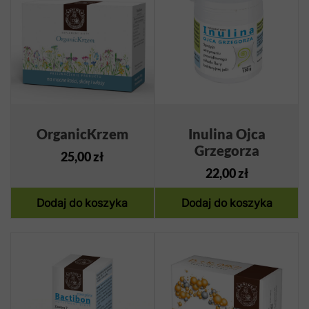
OrganicKrzem
Inulina Ojca
Grzegorza
25,00
zł
22,00
zł
Dodaj do koszyka
Dodaj do koszyka