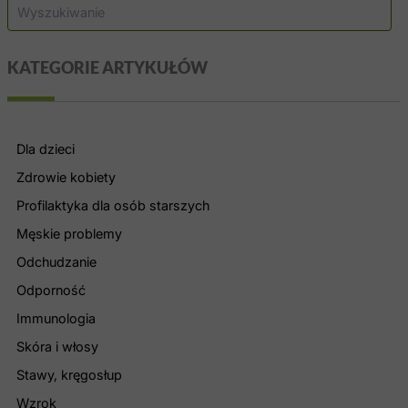
S
z
u
k
KATEGORIE ARTYKUŁÓW
a
j
Dla dzieci
Zdrowie kobiety
Profilaktyka dla osób starszych
Męskie problemy
Odchudzanie
Odporność
Immunologia
Skóra i włosy
Stawy, kręgosłup
Wzrok