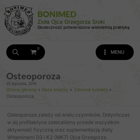
Przejdź
do
BONIMED
treści
Zioła Ojca Grzegorza Sroki
Skuteczność potwierdzona wieloletnią praktyką
MENU
Osteoporoza
22 stycznia, 2019
Strona główna
Baza wiedzy
Zdrowie kobiety
Osteoporoza
Osteoporoza zależy od wielu czynników. Dotychczas
w jej profilaktyce zalecaliśmy przede wszystkim
aktywność fizyczną oraz suplementację diety
Witaminami D3 i K2 (MK7) Ojca Grzegorza.