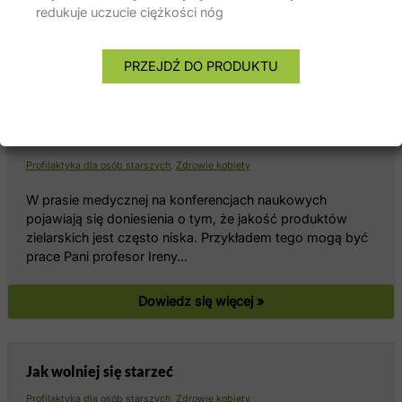
kwalifikacje…
redukuje uczucie ciężkości nóg
Dowiedz się więcej »
PRZEJDŹ DO PRODUKTU
Zioła Ojca Grzegorza to gwarancja najwyższej
jakości
Profilaktyka dla osób starszych
,
Zdrowie kobiety
W prasie medycznej na konferencjach naukowych
pojawiają się doniesienia o tym, że jakość produktów
zielarskich jest często niska. Przykładem tego mogą być
prace Pani profesor Ireny…
Dowiedz się więcej »
Jak wolniej się starzeć
Profilaktyka dla osób starszych
,
Zdrowie kobiety