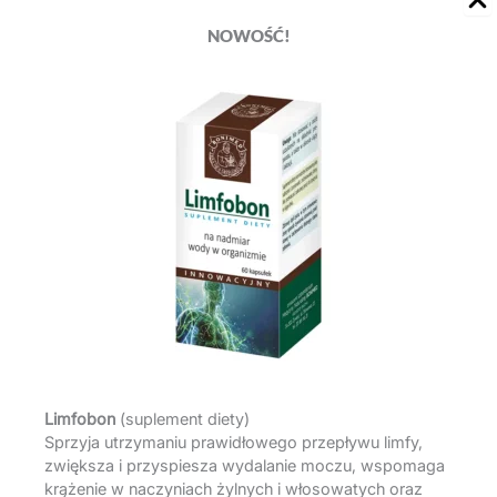
NOWOŚĆ!
WSTECZ
DALEJ
Polecamy również inne artykuły
Kupuj produkty ziołowe w sklepach zielarskich
i aptekach!
Profilaktyka dla osób starszych
,
Zdrowie kobiety
Zielarze pracujący w sklepach zielarskich, a także
Limfobon
(suplement diety)
farmaceuci w aptekach, to osoby, które są najlepiej
Sprzyja utrzymaniu prawidłowego przepływu limfy,
przygotowane do sprzedaży naturalnych preparatów
zwiększa i przyspiesza wydalanie moczu, wspomaga
ziołowych. Zarówno pierwsza, jak i druga grupa posiada
krążenie w naczyniach żylnych i włosowatych oraz