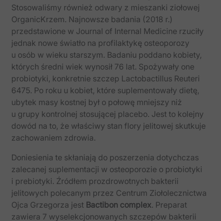
Stosowaliśmy również odwary z mieszanki ziołowej
OrganicKrzem. Najnowsze badania (2018 r.)
przedstawione w Journal of Internal Medicine rzuciły
jednak nowe światło na profilaktykę osteoporozy
u osób w wieku starszym. Badaniu poddano kobiety,
których średni wiek wynosił 76 lat. Spożywały one
probiotyki, konkretnie szczep Lactobactillus Reuteri
6475. Po roku u kobiet, które suplementowały dietę,
ubytek masy kostnej był o połowę mniejszy niż
u grupy kontrolnej stosującej placebo. Jest to kolejny
dowód na to, że właściwy stan flory jelitowej skutkuje
zachowaniem zdrowia.
Doniesienia te skłaniają do poszerzenia dotychczas
zalecanej suplementacji w osteoporozie o probiotyki
i prebiotyki. Źródłem prozdrowotnych bakterii
jelitowych polecanym przez Centrum Ziołolecznictwa
Ojca Grzegorza jest
Bactibon complex
. Preparat
zawiera 7 wyselekcjonowanych szczepów bakterii