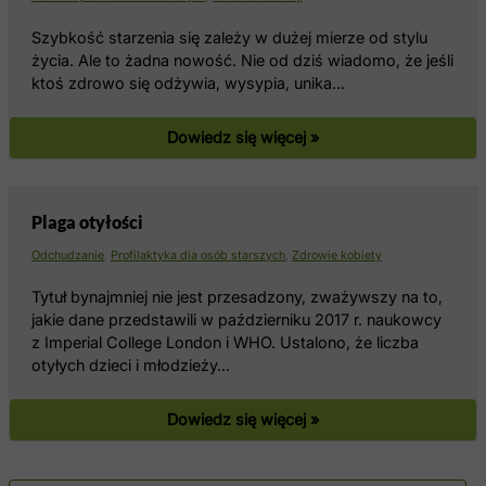
Szybkość starzenia się zależy w dużej mierze od stylu
życia. Ale to żadna nowość. Nie od dziś wiadomo, że jeśli
ktoś zdrowo się odżywia, wysypia, unika…
Dowiedz się więcej »
Plaga otyłości
Odchudzanie
,
Profilaktyka dla osób starszych
,
Zdrowie kobiety
Tytuł bynajmniej nie jest przesadzony, zważywszy na to,
jakie dane przedstawili w październiku 2017 r. naukowcy
z Imperial College London i WHO. Ustalono, że liczba
otyłych dzieci i młodzieży…
Dowiedz się więcej »