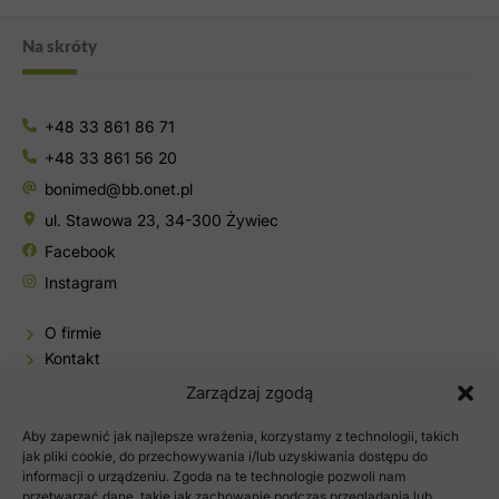
Na skróty
+48 33 861 86 71
+48 33 861 56 20
bonimed@bb.onet.pl
ul. Stawowa 23, 34-300 Żywiec
Facebook
Instagram
O firmie
Kontakt
Baza wiedzy
Zarządzaj zgodą
Sklep
Aby zapewnić jak najlepsze wrażenia, korzystamy z technologii, takich
Moje konto
jak pliki cookie, do przechowywania i/lub uzyskiwania dostępu do
informacji o urządzeniu. Zgoda na te technologie pozwoli nam
Polityka prywatności
przetwarzać dane, takie jak zachowanie podczas przeglądania lub