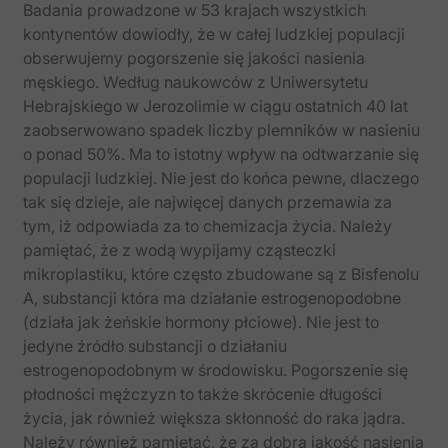
Badania prowadzone w 53 krajach wszystkich
kontynentów dowiodły, że w całej ludzkiej populacji
obserwujemy pogorszenie się jakości nasienia
męskiego. Według naukowców z Uniwersytetu
Hebrajskiego w Jerozolimie w ciągu ostatnich 40 lat
zaobserwowano spadek liczby plemników w nasieniu
o ponad 50%. Ma to istotny wpływ na odtwarzanie się
populacji ludzkiej. Nie jest do końca pewne, dlaczego
tak się dzieje, ale najwięcej danych przemawia za
tym, iż odpowiada za to chemizacja życia. Należy
pamiętać, że z wodą wypijamy cząsteczki
mikroplastiku, które często zbudowane są z Bisfenolu
A, substancji która ma działanie estrogenopodobne
(działa jak żeńskie hormony płciowe). Nie jest to
jedyne źródło substancji o działaniu
estrogenopodobnym w środowisku. Pogorszenie się
płodności mężczyzn to także skrócenie długości
życia, jak również większa skłonność do raka jądra.
Należy również pamiętać, że za dobrą jakość nasienia