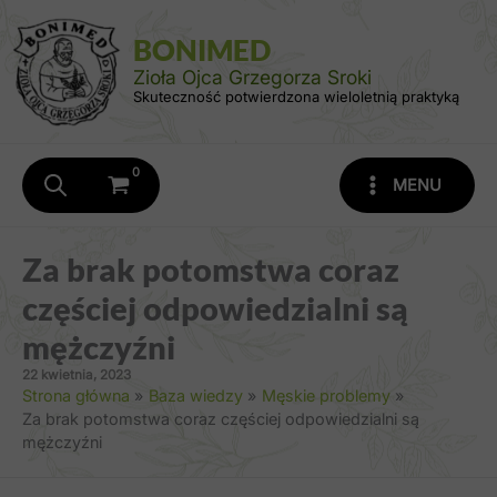
Przejdź
do
BONIMED
treści
Zioła Ojca Grzegorza Sroki
Skuteczność potwierdzona wieloletnią praktyką
MENU
Za brak potomstwa coraz
częściej odpowiedzialni są
mężczyźni
22 kwietnia, 2023
Strona główna
Baza wiedzy
Męskie problemy
Za brak potomstwa coraz częściej odpowiedzialni są
mężczyźni