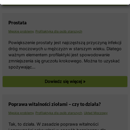
Dowiedz się więcej »
Prostata
Męskie problemy
,
Profilaktyka dla osób starszych
Powiększenie prostaty jest najczęstszą przyczyną infekcji
dróg moczowych u mężczyzn w starszym wieku. Dlatego
ważnym elementem profilaktyki jest spowodowanie
zmniejszenia się gruczołu krokowego. Można to uzyskać
spożywając…
Dowiedz się więcej »
Poprawa witalności ziołami – czy to działa?
Męskie problemy
,
Profilaktyka dla osób starszych
,
Układ Moczowy
Tak, to działa. W zasadzie poprawa witalności