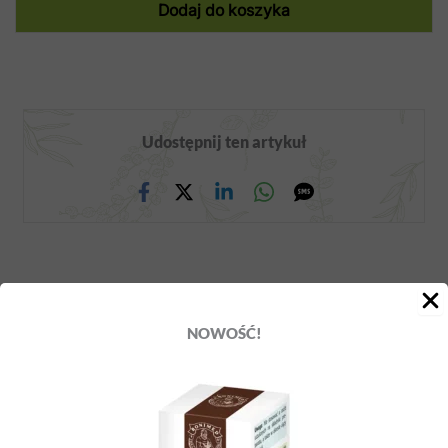
Dodaj do koszyka
Udostępnij ten artykuł
WSTECZ
DALEJ
NOWOŚĆ!
Polecamy również inne artykuły
Naturalny sposób na przerost prostaty