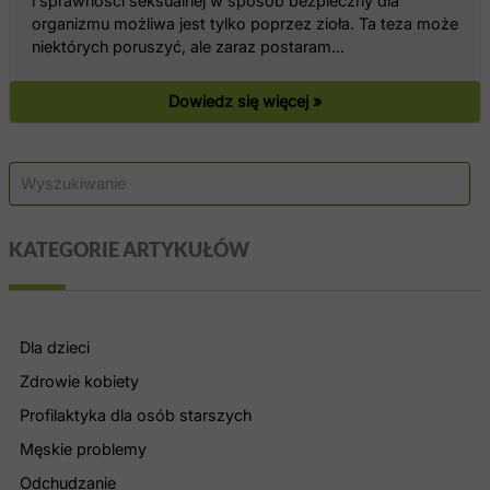
i sprawności seksualnej w sposób bezpieczny dla
organizmu możliwa jest tylko poprzez zioła. Ta teza może
niektórych poruszyć, ale zaraz postaram…
Dowiedz się więcej »
S
z
u
k
KATEGORIE ARTYKUŁÓW
a
j
Dla dzieci
Zdrowie kobiety
Profilaktyka dla osób starszych
Męskie problemy
Odchudzanie