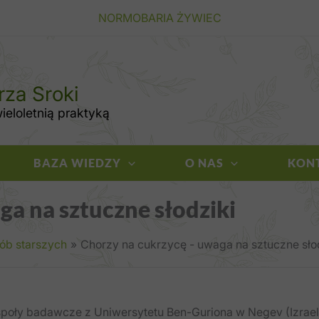
NORMOBARIA ŻYWIEC
rza Sroki
eloletnią praktyką
BAZA WIEDZY
O NAS
KON
ga na sztuczne słodziki
sób starszych
Chorzy na cukrzycę - uwaga na sztuczne sło
poły badawcze z Uniwersytetu Ben-​Guriona w Negev (Izrael