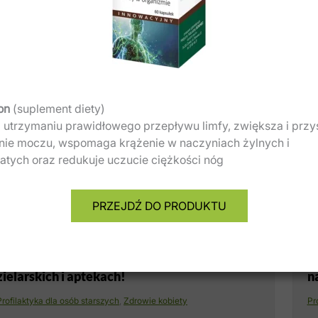
Udostępnij ten ar
on
(suplement diety)
 utrzymaniu prawidłowego przepływu limfy, zwiększa i przy
nie moczu, wspomaga krążenie w naczyniach żylnych i
WSTECZ
tych oraz redukuje uczucie ciężkości nóg
ieta ma wpływ na długość życia
Polecamy również i
PRZEJDŹ DO PRODUKTU
Kupuj produkty ziołowe w sklepach
Z
zielarskich i aptekach!
n
Profilaktyka dla osób starszych
,
Zdrowie kobiety
Pr