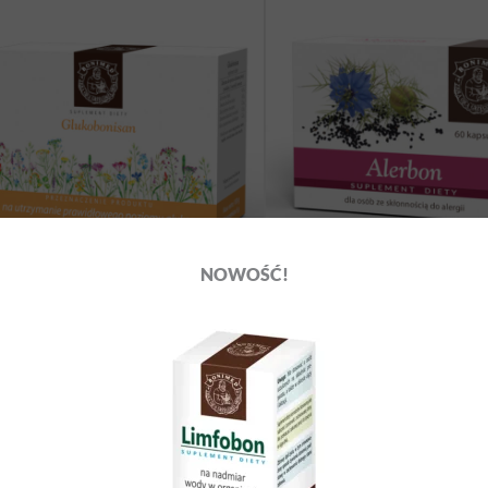
NOWOŚĆ!
Glukobonisan
Alerbon
25,00
zł
49,00
zł
Dodaj do koszyka
Dodaj do koszyka