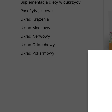
Suplementacja diety w cukrzycy
Pasożyty jelitowe
Układ Krążenia
Układ Moczowy
Układ Nerwowy
Układ Oddechowy
Układ Pokarmowy