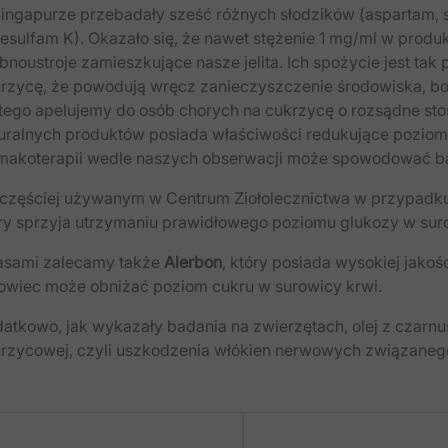
ingapurze przebadały sześć różnych słodzików (aspartam, 
cesulfam K). Okazało się, że nawet stężenie 1 mg/​ml w pro
bnoustroje zamieszkujące nasze jelita. Ich spożycie jest tak 
rzycę, że powodują wręcz zanieczyszczenie środowiska, bo 
tego apelujemy do osób chorych na cukrzycę o rozsądne sto
uralnych produktów posiada właściwości redukujące poziom 
makoterapii wedle naszych obserwacji może spowodować bar
częściej używanym w Centrum Ziołolecznictwa w przypadku
ry sprzyja utrzymaniu prawidłowego poziomu glukozy w suro
sami zalecamy także
Alerbon
, który posiada wysokiej jakośc
owiec może obniżać poziom cukru w surowicy krwi.
atkowo, jak wykazały badania na zwierzętach, olej z czar
rzycowej, czyli uszkodzenia włókien nerwowych związaneg