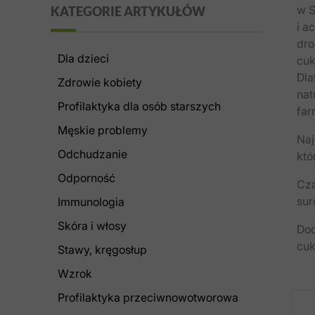
k
w S
KATEGORIE ARTYKUŁÓW
a
i a
j
dro
Dla dzieci
cuk
Dla
Zdrowie kobiety
nat
Profilaktyka dla osób starszych
far
Męskie problemy
Naj
Odchudzanie
któ
Odporność
Cza
sur
Immunologia
Skóra i włosy
Dod
cuk
Stawy, kręgosłup
Wzrok
Profilaktyka przeciwnowotworowa