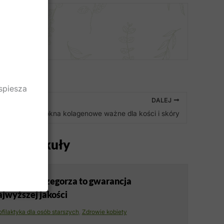
tykuł
spiesza
DALEJ
Włókna kolagenowe ważne dla kości i skóry
nne artykuły
ioła Ojca Grzegorza to gwarancja
ajwyższej jakości
ofilaktyka dla osób starszych
,
Zdrowie kobiety