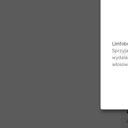
Limfob
Sprzyja
wydala
włosowa
D