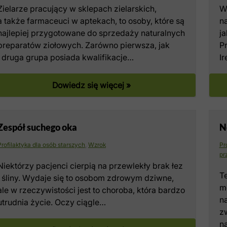
Zielarze pracujący w sklepach zielarskich,
W
a także farmaceuci w aptekach, to osoby, które są
na
najlepiej przygotowane do sprzedaży naturalnych
ja
preparatów ziołowych. Zarówno pierwsza, jak
P
i druga grupa posiada kwalifikacje…
I
Dowiedz się więcej »
Zespół suchego oka
N
Profilaktyka dla osób starszych
,
Wzrok
Pr
pr
Niektórzy pacjenci cierpią na przewlekły brak łez
T
i śliny. Wydaje się to osobom zdrowym dziwne,
m
ale w rzeczywistości jest to choroba, która bardzo
n
utrudnia życie. Oczy ciągle…
z
n