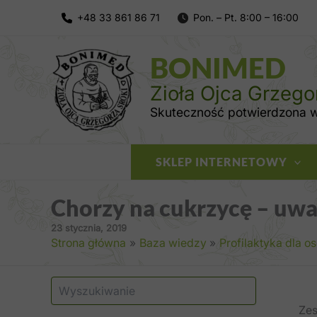
Przejdź
do
treści
BONIMED
Zioła Ojca Grzego
Skuteczność potwierdzona wi
SKLEP INTERNETOWY
Chorzy na cukrzycę – uwa
23 stycznia, 2019
Strona główna
Baza wiedzy
Profilaktyka dla o
S
z
Zes
u