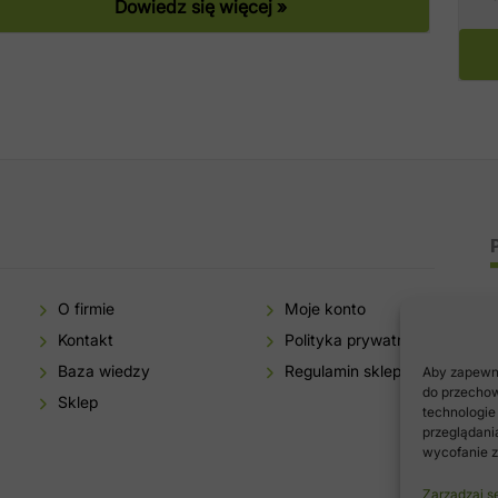
Dowiedz się więcej »
O firmie
Moje konto
Kontakt
Polityka prywatności
Baza wiedzy
Regulamin sklepu
Aby zapewnić
do przechow
Sklep
technologie
przeglądania
wycofanie z
Zarządzaj s