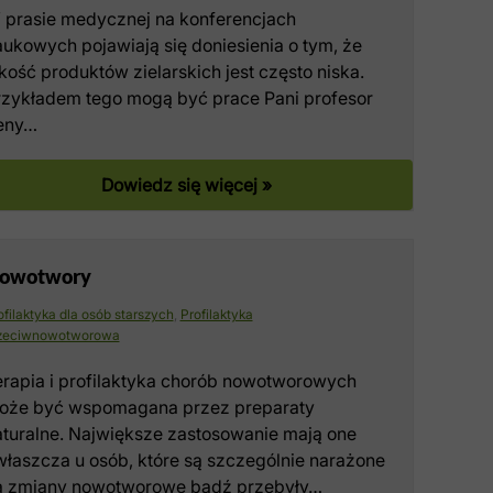
 prasie medycznej na konferencjach
ukowych pojawiają się doniesienia o tym, że
kość produktów zielarskich jest często niska.
rzykładem tego mogą być prace Pani profesor
reny…
Dowiedz się więcej »
owotwory
ofilaktyka dla osób starszych
,
Profilaktyka
zeciwnowotworowa
erapia i profilaktyka chorób nowotworowych
oże być wspomagana przez preparaty
aturalne. Największe zastosowanie mają one
właszcza u osób, które są szczególnie narażone
a zmiany nowotworowe bądź przebyły…