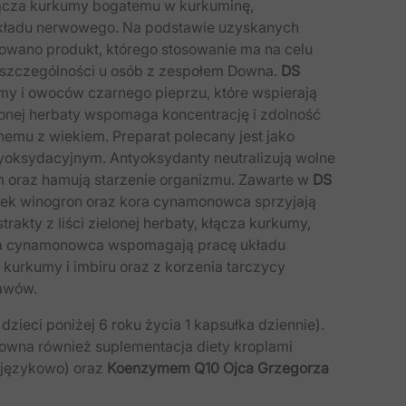
łącza kurkumy bogatemu w kurkuminę,
 układu nerwowego. Na podstawie uzyskanych
owano produkt, którego stosowanie ma na celu
szczególności u osób z zespołem Downa.
DS
kumy i owoców czarnego pieprzu, które wspierają
lonej herbaty wspomaga koncentrację i zdolność
nemu z wiekiem. Preparat polecany jest jako
ntyoksydacyjnym. Antyoksydanty neutralizują wolne
m oraz hamują starzenie organizmu. Zawarte w
DS
kórek winogron oraz kora cynamonowca sprzyjają
akty z liści zielonej herbaty, kłącza kurkumy,
ra cynamonowca wspomagają pracę układu
 kurkumy i imbiru oraz z korzenia tarczycy
tawów.
ieci poniżej 6 roku życia 1 kapsułka dziennie).
owna również suplementacja diety kroplami
odjęzykowo) oraz
Koenzymem Q10 Ojca Grzegorza