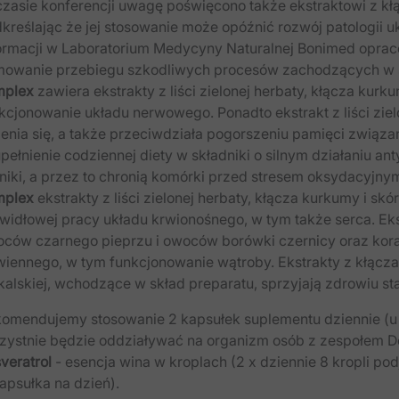
zasie konferencji uwagę poświęcono także ekstraktowi z k
kreślając że jej stosowanie może opóźnić rozwój patologii
ormacji w Laboratorium Medycyny Naturalnej Bonimed oprac
owanie przebiegu szkodliwych procesów zachodzących w 
mplex
zawiera ekstrakty z liści zielonej herbaty, kłącza kur
kcjonowanie układu nerwowego. Ponadto ekstrakt z liści zie
enia się, a także przeciwdziała pogorszeniu pamięci związa
pełnienie codziennej diety w składniki o silnym działaniu a
niki, a przez to chronią komórki przed stresem oksydacyjny
mplex
ekstrakty z liści zielonej herbaty, kłącza kurkumy i s
widłowej pracy układu krwionośnego, w tym także serca. Ekstr
ców czarnego pieprzu i owoców borówki czernicy oraz ko
wiennego, w tym funkcjonowanie wątroby. Ekstrakty z kłącza
kalskiej, wchodzące w skład preparatu, sprzyjają zdrowiu s
omendujemy stosowanie 2 kapsułek suplementu dziennie (u dz
zystnie będzie oddziaływać na organizm osób z zespołem D
veratrol
- esencja wina w kroplach (2 x dziennie 8 kropli p
kapsułka na dzień).