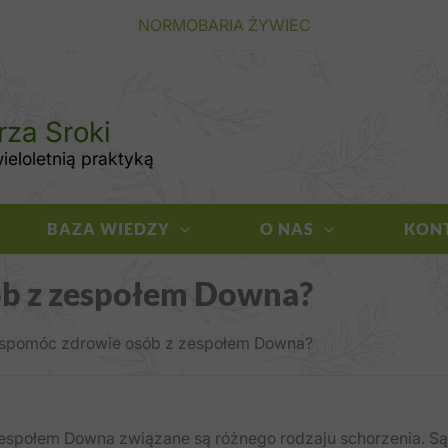
NORMOBARIA ŻYWIEC
rza Sroki
eloletnią praktyką
BAZA WIEDZY
O NAS
KON
ób z zespołem Downa?
spomóc zdrowie osób z zespołem Downa?
espołem Downa związane są różnego rodzaju schorzenia. S