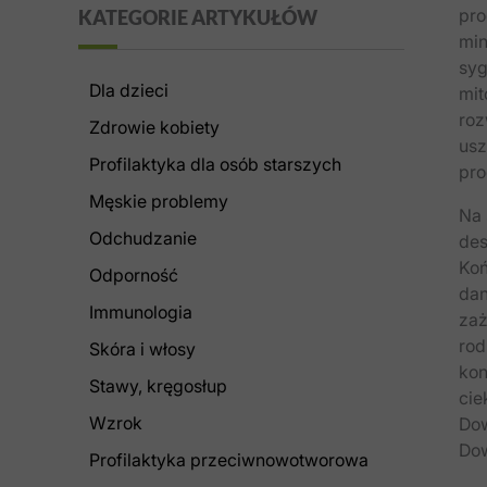
k
pro
KATEGORIE ARTYKUŁÓW
a
min
j
syg
Dla dzieci
mit
roz
Zdrowie kobiety
usz
Profilaktyka dla osób starszych
pro
Męskie problemy
Na 
Odchudzanie
des
Koń
Odporność
dan
Immunologia
zaż
rod
Skóra i włosy
kon
Stawy, kręgosłup
cie
Wzrok
Dow
Dow
Profilaktyka przeciwnowotworowa