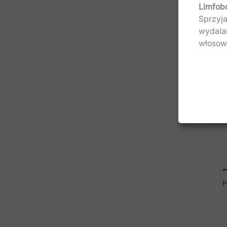
Limfob
Sprzyja
wydala
włosowa
P