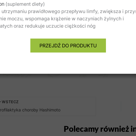
on
(suplement diety)
 utrzymaniu prawidłowego przepływu limfy, zwiększa i przy
Dodaj do koszyka
Dodaj do koszyka
nie moczu, wspomaga krążenie w naczyniach żylnych i
tych oraz redukuje uczucie ciężkości nóg
PRZEJDŹ DO PRODUKTU
Udostępnij ten ar
WSTECZ
rofilaktyka choroby Hashimoto
Polecamy również i