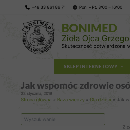
Przejdź
do
treści
BONIMED
Zioła Ojca Grzego
Skuteczność potwierdzona wi
SKLEP INTERNETOWY
Jak wspomóc zdrowie os
22 stycznia, 2019
Strona główna
Baza wiedzy
Dla dzieci
Jak w
S
z
Z z
u