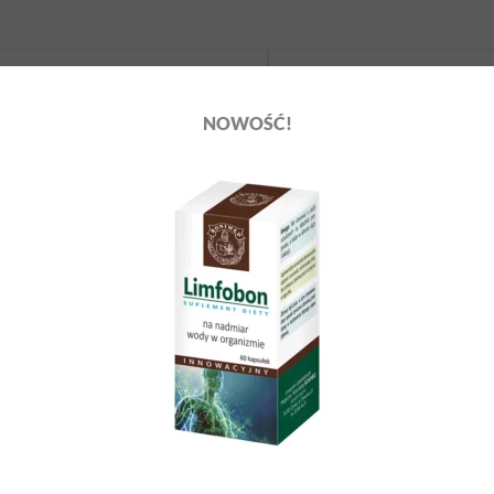
NOWOŚĆ!
DS complex
Koenzym Q10 Ojca Grz
50,00
zł
50,00
zł