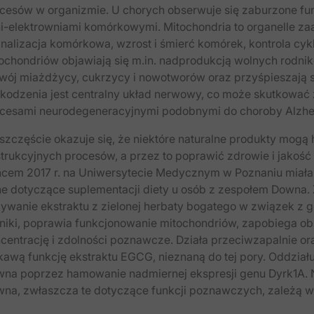
cesów w organizmie. U chorych obserwuje się zaburzone f
i-​elektrowniami komórkowymi. Mitochondria to organelle z
nalizacja komórkowa, wzrost i śmierć komórek, kontrola cy
ochondriów objawiają się m.in. nadprodukcją wolnych rodnikó
wój miażdżycy, cukrzycy i nowotworów oraz przyśpieszają s
kodzenia jest centralny układ nerwowy, co może skutkować z
cesami neurodegeneracyjnymi podobnymi do choroby Alzhe
szczęście okazuje się, że niektóre naturalne produkty mog
trukcyjnych procesów, a przez to poprawić zdrowie i jakość
cem 2017 r. na Uniwersytecie Medycznym w Poznaniu miała m
e dotyczące suplementacji diety u osób z zespołem Downa.
ywanie ekstraktu z zielonej herbaty bogatego w związek z g
niki, poprawia funkcjonowanie mitochondriów, zapobiega 
centrację i zdolności poznawcze. Działa przeciwzapalnie o
kawą funkcję ekstraktu EGCG, nieznaną do tej pory. Oddział
na poprzez hamowanie nadmiernej ekspresji genu Dyrk1A. N
na, zwłaszcza te dotyczące funkcji poznawczych, zależą wł