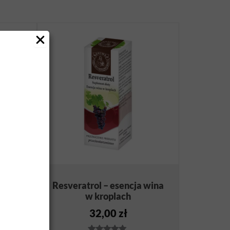
egorza
Resveratrol – esencja wina
w kroplach
32,00
zł