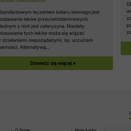
O
wi
Standardowym leczeniem kataru siennego jest
z
podawanie leków przeciwhistaminowych.
po
Jednym z nich jest ceteryzyna. Niestety
z
stosowanie tych leków może się wiązać
z działaniami niepożądanymi, np. uczuciem
senności. Alternatywą…
Dowiedz się więcej »
O firmie
Moje konto