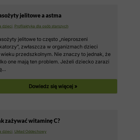
asożyty jelitowe a astma
a dzieci
,
Profilaktyka dla osób starszych
sożyty jelitowe to często „nieproszeni
okatorzy”, zwłaszcza w organizmach dzieci
 wieku przedszkolnym. Nie znaczy to jednak, że
lko one mają ten problem. Jeżeli dziecko zarazi
ię…
Dowiedz się więcej »
ak zażywać witaminę C?
a dzieci
,
Układ Oddechowy