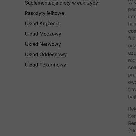
W c
Suplementacja diety w cukrzycy
pod
Pasożyty jelitowe
inf
Układ Krążenia
ham
co
Układ Moczowy
fun
Układ Nerwowy
ucz
uzu
Układ Oddechowy
rod
Układ Pokarmowy
co
pra
owo
tra
baj
Rek
Kor
Res
(1 