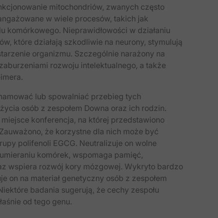
unkcjonowanie mitochondriów, zwanych często
aangażowane w wiele procesów, takich jak
klu komórkowego. Nieprawidłowości w działaniu
w, które działają szkodliwie na neurony, stymulują
tarzenie organizmu. Szczególnie narażony na
aburzeniami rozwoju intelektualnego, a także
imera.
ą hamować lub spowalniać przebieg tych
 życia osób z zespołem Downa oraz ich rodzin.
iejsce konferencja, na której przedstawiono
 Zauważono, że korzystne dla nich może być
rupy polifenoli EGCG. Neutralizuje on wolne
obumieraniu komórek, wspomaga pamięć,
raz wspiera rozwój kory mózgowej. Wykryto bardzo
uje on na materiał genetyczny osób z zespołem
iektóre badania sugerują, że cechy zespołu
aśnie od tego genu.