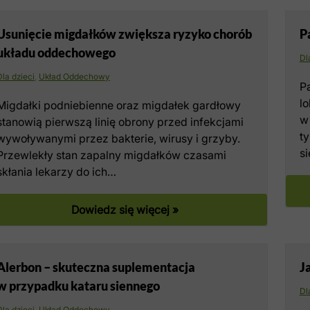
Usunięcie migdałków zwiększa ryzyko chorób
P
układu oddechowego
Dl
Dla dzieci
,
Układ Oddechowy
Pa
l
Migdałki podniebienne oraz migdałek gardłowy
w
stanowią pierwszą linię obrony przed infekcjami
ty
wywoływanymi przez bakterie, wirusy i grzyby.
s
Przewlekły stan zapalny migdałków czasami
skłania lekarzy do ich…
Dowiedz się więcej »
Alerbon – skuteczna suplementacja
J
w przypadku kataru siennego
Dl
Dla dzieci
,
Układ Oddechowy