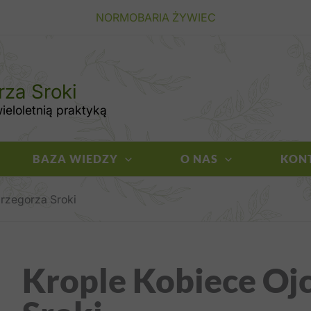
NORMOBARIA ŻYWIEC
rza Sroki
eloletnią praktyką
BAZA WIEDZY
O NAS
KON
rzegorza Sroki
Krople Kobiece Oj