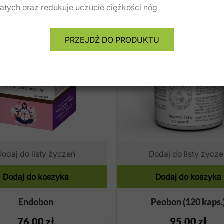
tych oraz redukuje uczucie ciężkości nóg
PRZEJDŹ DO PRODUKTU
Dodaj do listy życzeń
Dodaj do listy życze
Dodaj do koszyka
Dodaj do koszyka
Endobon
Peobon (120 kaps.
76,00
zł
95,00
zł