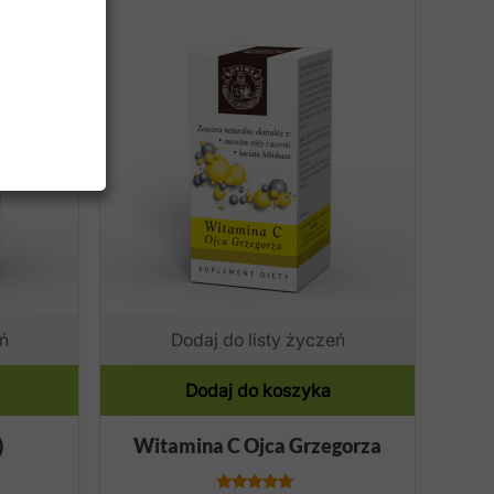
ń
Dodaj do listy życzeń
Dodaj do koszyka
)
Witamina C Ojca Grzegorza