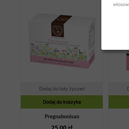
włosowa
Dodaj do listy życzeń
Dodaj do koszyka
Pregnabonisan
25,00
zł