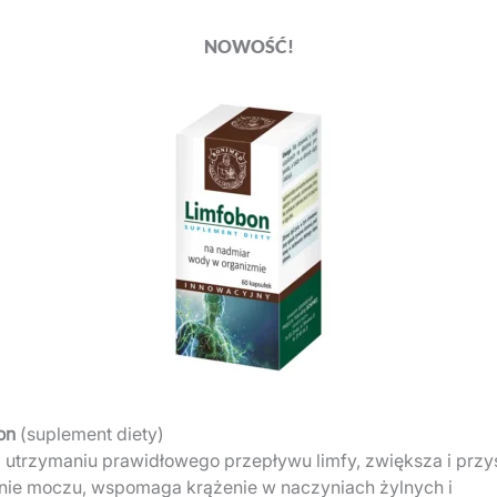
NOWOŚĆ!
iele tasznika, owoc niepokalanka nasiona kasztanowca.
ele tasznika.
szącego menstruacji: ziele jemioły i krwawnika.
moczowego (co ma znaczenie w obrzękach): ziele skrzypu, t
ych komórek w organizmie (co ma znaczenie w przypadku m
limakterium: owoc niepokalanka, nasiona kasztanowca.
kowego: ziele jemioły, tasznika, krwawnika i skrzypu, nasi
on
(suplement diety)
 utrzymaniu prawidłowego przepływu limfy, zwiększa i przy
nie moczu, wspomaga krążenie w naczyniach żylnych i