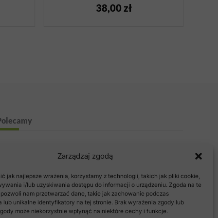
Oceniono
38,00
zł
5.00
na 5
Polecamy
Zarządzaj zgodą
 jak najlepsze wrażenia, korzystamy z technologii, takich jak pliki cookie,
ywania i/lub uzyskiwania dostępu do informacji o urządzeniu. Zgoda na te
 pozwoli nam przetwarzać dane, takie jak zachowanie podczas
 lub unikalne identyfikatory na tej stronie. Brak wyrażenia zgody lub
gody może niekorzystnie wpłynąć na niektóre cechy i funkcje.