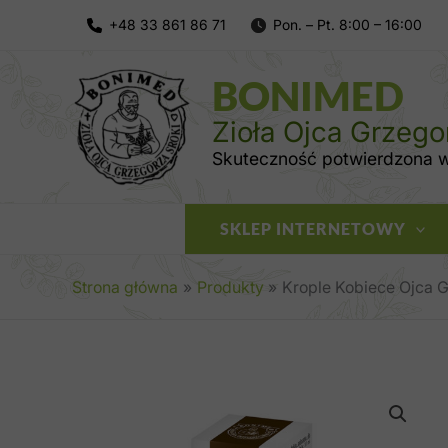
Przejdź
do
treści
BONIMED
Zioła Ojca Grzego
Skuteczność potwierdzona wi
SKLEP INTERNETOWY
Strona główna
Produkty
Krople Kobiece Ojca G