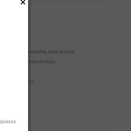
asznika i krwawnika, kora brzozy.
ięśniaków): kora brzozy.
ona kasztanowca.
spiesza