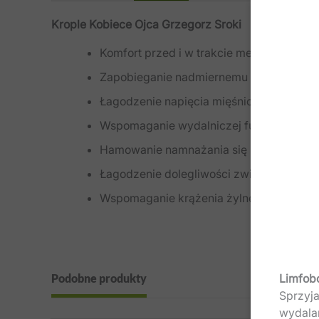
Krople Kobiece Ojca Grzegorz Sroki
Komfort przed i w trakcie menstruacji: z
Zapobieganie nadmiernemu krwawieniu: zi
Łagodzenie napięcia mięśniowego towarzy
Wspomaganie wydalniczej funkcji układu 
Hamowanie namnażania się nieprawidłow
Łagodzenie dolegliwości związanych z k
Wspomaganie krążenia żylnego i włośnicz
Limfob
Podobne produkty
Sprzyja
wydala