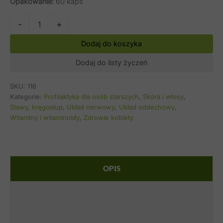
Opakowanie:
60 kaps
ilość
-
+
Witamina
C
Alt
Dodaj do koszyka
Ojca
Grzegorza
Dodaj do listy życzeń
SKU:
116
Kategorie:
Profilaktyka dla osób starszych
,
Skóra i włosy
,
Stawy, kręgosłup
,
Układ nerwowy
,
Układ oddechowy
,
Witaminy i witaminoidy
,
Zdrowie kobiety
OPIS
SKŁADNIKI
STOSOWANIE