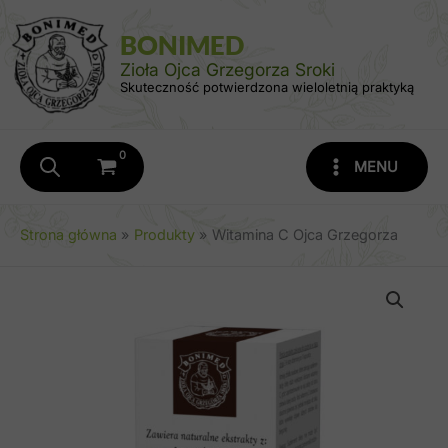
Przejdź
do
BONIMED
treści
Zioła Ojca Grzegorza Sroki
Skuteczność potwierdzona wieloletnią praktyką
MENU
Strona główna
Produkty
Witamina C Ojca Grzegorza