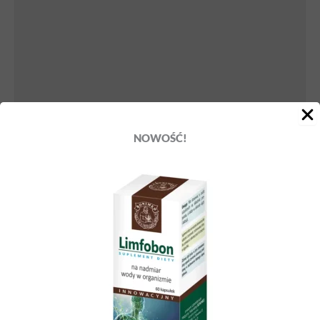
OSTRZEŻENIA
DODATKOWE INFORMACJE
OPINIE (1)
NOWOŚĆ!
Witamina C wspomaga prawidłowe działanie układu
nerwowego i odpornościowego. Pomaga w ochronie
komórek organizmu przed stresem oksydacyjnym,
przyczynia się także do zmniejszenia uczucia zmęczenia
i znużenia. Witamina C pomaga w prawidłowej produkcji
kolagenu, zapewniając w efekcie poprawne funkcjonowanie
skóry, naczyń krwionośnych, dziąseł, kości, chrząstek
i zębów. Ponadto witamina C zwiększa przyswajanie żelaza
oraz jest pomocna w regeneracji zredukowanej formy
witaminy E.
Zalety witaminy C Ojca Grzegorza:
L‑askorbinian sodu jest łagodny dla żołądka,