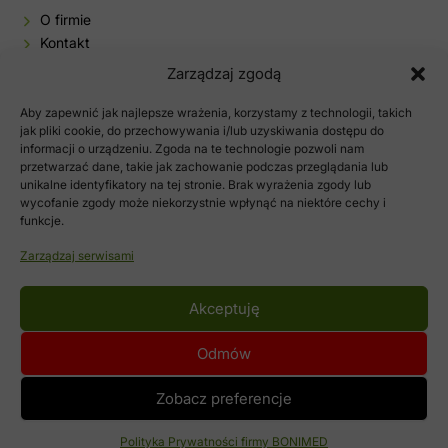
O firmie
Kontakt
Baza wiedzy
Zarządzaj zgodą
Sklep
Aby zapewnić jak najlepsze wrażenia, korzystamy z technologii, takich
Moje konto
jak pliki cookie, do przechowywania i/lub uzyskiwania dostępu do
informacji o urządzeniu. Zgoda na te technologie pozwoli nam
Polityka prywatności
przetwarzać dane, takie jak zachowanie podczas przeglądania lub
Regulamin sklepu
unikalne identyfikatory na tej stronie. Brak wyrażenia zgody lub
wycofanie zgody może niekorzystnie wpłynąć na niektóre cechy i
funkcje.
Zarządzaj serwisami
Akceptuję
Odmów
©2020-2026 BONIMED - zioła, preparat i leki ziołowe
Zobacz preferencje
WYKONANIE:
TELVINET
Responsive WooCommerce Website by Jakub Potocki, a WordPress developer
Polityka Prywatności firmy BONIMED