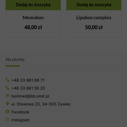
Dodaj do koszyka
Dodaj do koszyka
Memobon
Lipobon complex
48,00
zł
50,00
zł
Na skróty
+48 33 861 86 71
+48 33 861 56 20
bonimed@bb.onet.pl
ul. Stawowa 23, 34-300 Żywiec
Facebook
Instagram