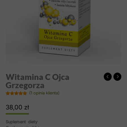
Witamina C Ojca
Grzegorza
(
1
opinia klienta)
Oceniony
1
5.00
na 5 na
38,00
zł
podstawie
oceny
klienta
Suplement diety