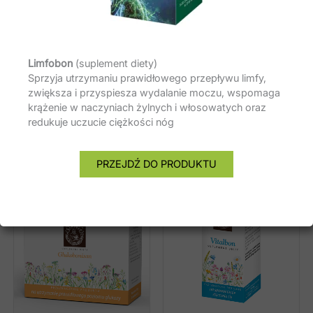
ponieważ nie zakwasza treści żołądkowej.
Farmaceutyczna jakość L- askorbinianu sodu.
Zawiera naturalne ekstrakty z: róży, aceroli
Limfobon
(suplement diety)
i hibiskusa.
Sprzyja utrzymaniu prawidłowego przepływu limfy,
zwiększa i przyspiesza wydalanie moczu, wspomaga
krążenie w naczyniach żylnych i włosowatych oraz
redukuje uczucie ciężkości nóg
Podobne produkty
PRZEJDŹ DO PRODUKTU