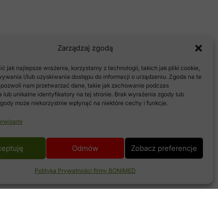
Zarządzaj zgodą
 jak najlepsze wrażenia, korzystamy z technologii, takich jak pliki cookie,
ywania i/lub uzyskiwania dostępu do informacji o urządzeniu. Zgoda na te
 pozwoli nam przetwarzać dane, takie jak zachowanie podczas
 lub unikalne identyfikatory na tej stronie. Brak wyrażenia zgody lub
gody może niekorzystnie wpłynąć na niektóre cechy i funkcje.
erwisami
ceptuję
Odmów
Zobacz preferencje
Polityka Prywatności firmy BONIMED