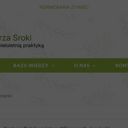
NORMOBARIA ŻYWIEC
rza Sroki
eloletnią praktyką
BAZA WIEDZY
O NAS
KON
mianki