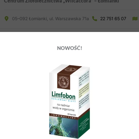
Centrum Ziołolecznictwa „Wilcaccora” – Łomianki
05–092 Łomianki, ul. Warszawska 71a
22 751 65 07
NOWOŚĆ!