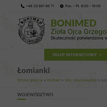
Przejdź
do
treści
BONIMED
Zioła Ojca Grzego
Skuteczność potwierdzona wi
SKLEP INTERNETOWY
Łomianki
Strona główna
Kontakt
Woj. mazowieckie
Ło
WOJEWÓDZTWO