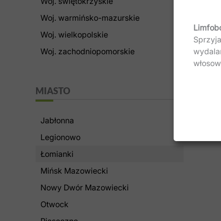
Woj. świętokrzyskie
Woj. warmińsko-​mazurskie
Limfob
Woj. wielkopolskie
Sprzyja
wydala
Woj. zachodniopomorskie
włosowa
MIASTO
Jabłonna
Legionowo
Łomianki
Mińsk Mazowiecki
Nowy Dwór Mazowiecki
Otwock