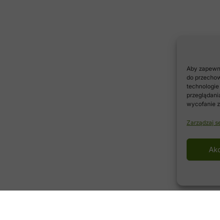
Aby zapewnić
do przechow
technologie
przeglądania
wycofanie z
Zarządzaj s
Ak