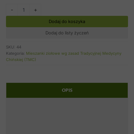
ilość
-
+
Niebiański
spokój
Alt
Dodaj do koszyka
Dodaj do listy życzeń
SKU:
44
Kategoria:
Mieszanki ziołowe wg zasad Tradycyjnej Medycyny
Chińskiej (TMC)
OPIS
SKŁADNIKI
STOSOWANIE