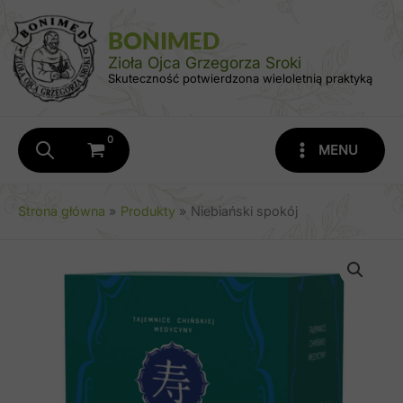
Przejdź
do
BONIMED
treści
Zioła Ojca Grzegorza Sroki
Skuteczność potwierdzona wieloletnią praktyką
MENU
Strona główna
Produkty
Niebiański spokój