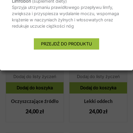
Limfobon
(suplement diety)
Sprzyja utrzymaniu prawidłowego przepływu limfy,
zwiększa i przyspiesza wydalanie moczu, wspomaga
krążenie w naczyniach żylnych i włosowatych oraz
redukuje uczucie ciężkości nóg
PRZEJDŹ DO PRODUKTU
Dodaj do listy życzeń
Dodaj do listy życzeń
Dodaj do koszyka
Dodaj do koszyka
Oczyszczające źródło
Lekki oddech
24,00
zł
24,00
zł