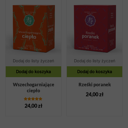
Dodaj do listy życzeń
Dodaj do listy życzeń
Dodaj do koszyka
Dodaj do koszyka
Wszechogarniające
Rześki poranek
ciepło
24,00
zł
Oceniono
24,00
zł
5.00
na 5