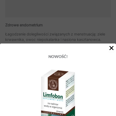
OPINIE (0)
Zdrowe endometrium
Łagodzenie dolegliwości związanych z menstruacją: ziele
krwawnika, owoc niepokalanka i nasiona kasztanowca.
Zapobieganie nadmiernemu krwawieniu
miesięcznemu: ziele tasznika.
NOWOŚĆ!
Hamowanie namnażania się nieprawidłowych
komórek w organizmie (co ma znaczenie
w przypadku mięśniaków): kora brzozy.
Łagodzenie napięcia mięśniowego
towarzyszącego menstruacji: ziele krwawnika
i jemioły.
Wspomaganie wydalniczej funkcji układu
moczowego (co ma znaczenie w obrzękach): ziele
skrzypu, tasznika i krwawnika, kora brzozy.