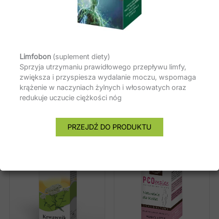
Łagodzenie dolegliwości związanych
z klimakterium: owoc niepokalanka i nasiona
kasztanowca.
Wspomaganie krążenia żylnego i włośniczkowego:
ziele jemioły, tasznika, krwawnika i skrzypu,
Limfobon
(suplement diety)
nasiona kasztanowca.
Sprzyja utrzymaniu prawidłowego przepływu limfy,
zwiększa i przyspiesza wydalanie moczu, wspomaga
krążenie w naczyniach żylnych i włosowatych oraz
redukuje uczucie ciężkości nóg
Podobne produkty
PRZEJDŹ DO PRODUKTU