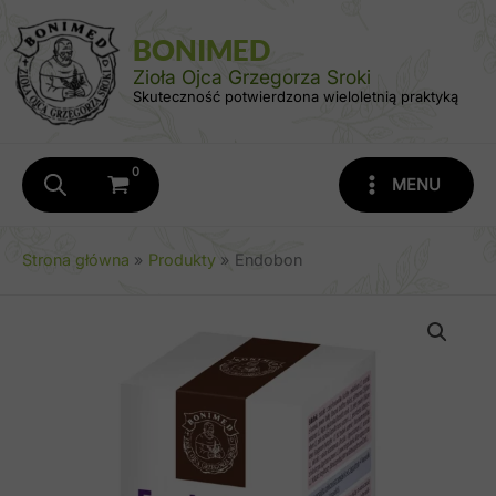
Przejdź
do
BONIMED
treści
Zioła Ojca Grzegorza Sroki
Skuteczność potwierdzona wieloletnią praktyką
MENU
Strona główna
Produkty
Endobon