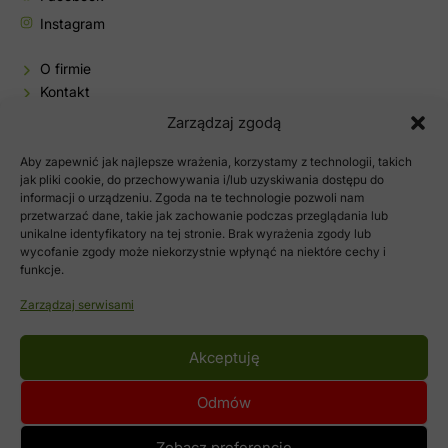
Instagram
O firmie
Kontakt
Baza wiedzy
Zarządzaj zgodą
Sklep
Aby zapewnić jak najlepsze wrażenia, korzystamy z technologii, takich
Moje konto
jak pliki cookie, do przechowywania i/lub uzyskiwania dostępu do
informacji o urządzeniu. Zgoda na te technologie pozwoli nam
Polityka prywatności
przetwarzać dane, takie jak zachowanie podczas przeglądania lub
Regulamin sklepu
unikalne identyfikatory na tej stronie. Brak wyrażenia zgody lub
wycofanie zgody może niekorzystnie wpłynąć na niektóre cechy i
funkcje.
Zarządzaj serwisami
Akceptuję
Odmów
©2020-2026 BONIMED - zioła, preparat i leki ziołowe
Zobacz preferencje