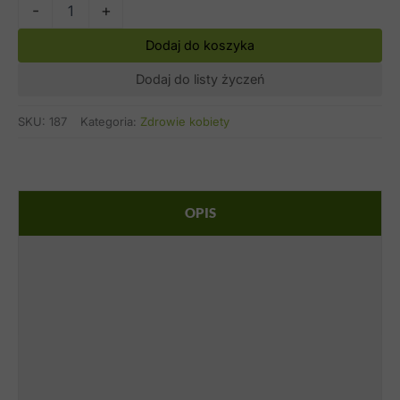
ilość
-
+
Endobon
Alt
Dodaj do koszyka
Dodaj do listy życzeń
SKU:
187
Kategoria:
Zdrowie kobiety
OPIS
SKŁADNIKI
STOSOWANIE
OSTRZEŻENIA
DODATKOWE INFORMACJE