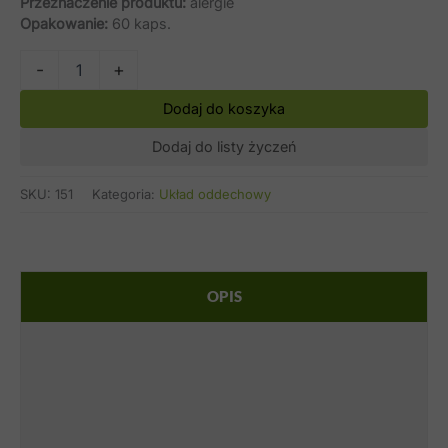
Przeznaczenie produktu:
alergie
Opakowanie:
60 kaps.
ilość
-
+
Alerbon
complex
Alt
Dodaj do koszyka
(60
kaps.)
Dodaj do listy życzeń
SKU:
151
Kategoria:
Układ oddechowy
OPIS
SKŁADNIKI
STOSOWANIE
OSTRZEŻENIA