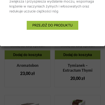
zwiększa i przyspiesza wydalanie moczu, wspomaga
krążenie w naczyniach żylnych i włosowatych oraz
redukuje uczucie ciężkości nóg
PRZEJDŹ DO PRODUKTU
Dodaj do listy życzeń
Dodaj do listy życzeń
Dodaj do koszyka
Dodaj do koszyka
Aromatobon
Tymianek –
Extractum Thymi
23,00
zł
20,00
zł