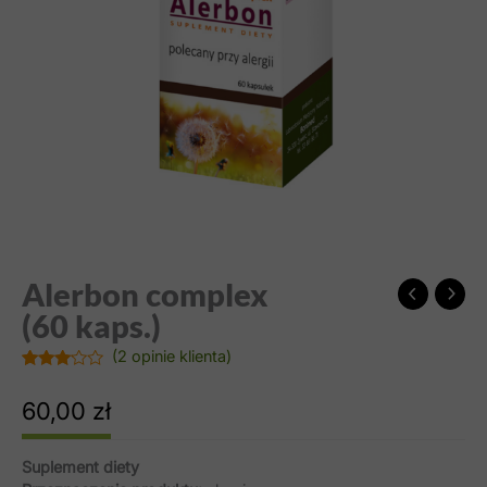
Alerbon complex
(60 kaps.)
(
2
opinie klienta)
Oceniony
2
3.00
na
60,00
zł
5 na
podstawie
ocen
klientów
Suplement diety