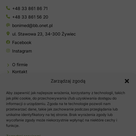
+48 33 861 86 71
+48 33 861 56 20
bonimed@bb.onet.pl
ul. Stawowa 23, 34-300 Żywiec
Facebook
Instagram
O firmie
Kontakt
Baza wiedzy
Zarządzaj zgodą
Sklep
Aby zapewnić jak najlepsze wrażenia, korzystamy z technologii, takich
Moje konto
jak pliki cookie, do przechowywania i/lub uzyskiwania dostępu do
informacji o urządzeniu. Zgoda na te technologie pozwoli nam
Polityka prywatności
przetwarzać dane, takie jak zachowanie podczas przeglądania lub
Regulamin sklepu
unikalne identyfikatory na tej stronie. Brak wyrażenia zgody lub
wycofanie zgody może niekorzystnie wpłynąć na niektóre cechy i
funkcje.