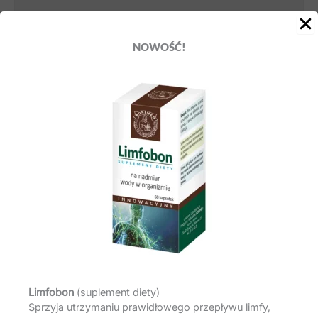
DODATKOWE INFORMACJE
NOWOŚĆ!
OPINIE (2)
Imbir wspomaga układ odpornościowy poprzez działanie
immunomodulujące i redukujące stan zapalny. Wspiera
utrzymanie równowagi immunologicznej układu
oddechowego, sprzyja zdrowiu oskrzeli oraz normalizacji
procesu oddychania. Pachnotka wspomaga odporność
poprzez stymulację aktywności fagocytozy oraz produkcji
cytokin i specyficznych przeciwciał.
Podobne produkty
Limfobon
(suplement diety)
Sprzyja utrzymaniu prawidłowego przepływu limfy,