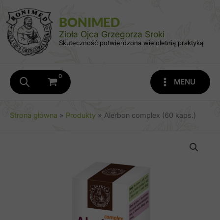
Przejdź
do
BONIMED
treści
Zioła Ojca Grzegorza Sroki
Skuteczność potwierdzona wieloletnią praktyką
MENU
Strona główna
Produkty
Alerbon complex (60 kaps.)